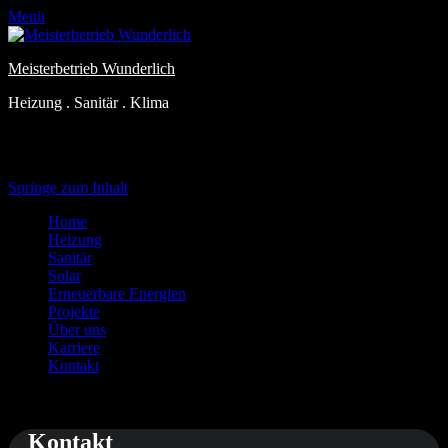
Menü
Meisterbetrieb Wunderlich
Heizung . Sanitär . Klima
Primäres Menü
Springe zum Inhalt
Home
Heizung
Sanitär
Solar
Erneuerbare Energien
Projekte
Über uns
Karriere
Kontakt
Kontakt