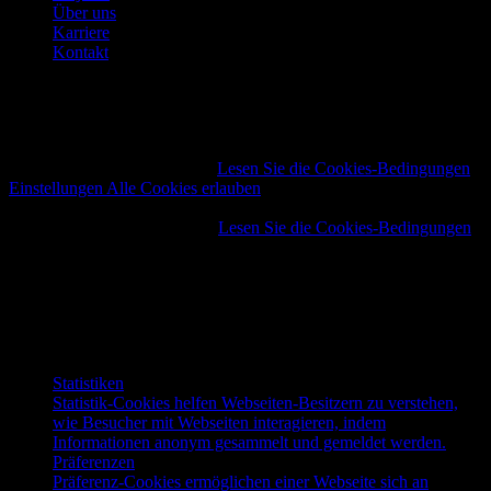
Über uns
Karriere
Kontakt
Unsere Website verwendet Cookies
Wir verwenden Cookies, um Inhalte und Anzeigen zu
personalisieren, Funktionen für soziale Medien anbieten zu können
und die Zugriffe auf unsere Website zu analysieren. Weitere Infos
finden Sie unter Datenschutz:
Lesen Sie die Cookies-Bedingungen
Einstellungen
Alle Cookies erlauben
Unsere Website verwendet Cookies
Wählen Sie Ihre Cookies aus.
Lesen Sie die Cookies-Bedingungen
Notwendig
Notwendige Cookies helfen dabei, eine Webseite nutzbar zu
machen, indem sie Grundfunktionen wie Seitennavigation
und Zugriff auf sichere Bereiche der Webseite ermöglichen.
Die Webseite kann ohne diese Cookies nicht richtig
funktionieren.
Statistiken
Statistik-Cookies helfen Webseiten-Besitzern zu verstehen,
wie Besucher mit Webseiten interagieren, indem
Informationen anonym gesammelt und gemeldet werden.
Präferenzen
Präferenz-Cookies ermöglichen einer Webseite sich an