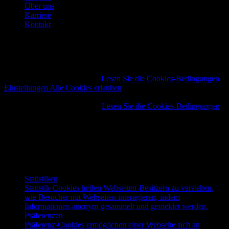
Über uns
Karriere
Kontakt
Unsere Website verwendet Cookies
Wir verwenden Cookies, um Inhalte und Anzeigen zu
personalisieren, Funktionen für soziale Medien anbieten zu können
und die Zugriffe auf unsere Website zu analysieren. Weitere Infos
finden Sie unter Datenschutz:
Lesen Sie die Cookies-Bedingungen
Einstellungen
Alle Cookies erlauben
Unsere Website verwendet Cookies
Wählen Sie Ihre Cookies aus.
Lesen Sie die Cookies-Bedingungen
Notwendig
Notwendige Cookies helfen dabei, eine Webseite nutzbar zu
machen, indem sie Grundfunktionen wie Seitennavigation
und Zugriff auf sichere Bereiche der Webseite ermöglichen.
Die Webseite kann ohne diese Cookies nicht richtig
funktionieren.
Statistiken
Statistik-Cookies helfen Webseiten-Besitzern zu verstehen,
wie Besucher mit Webseiten interagieren, indem
Informationen anonym gesammelt und gemeldet werden.
Präferenzen
Präferenz-Cookies ermöglichen einer Webseite sich an