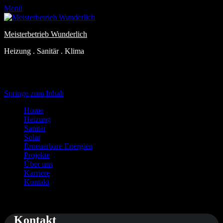
Menü
Meisterbetrieb Wunderlich
Heizung . Sanitär . Klima
Primäres Menü
Springe zum Inhalt
Home
Heizung
Sanitär
Solar
Erneuerbare Energien
Projekte
Über uns
Karriere
Kontakt
Kontakt